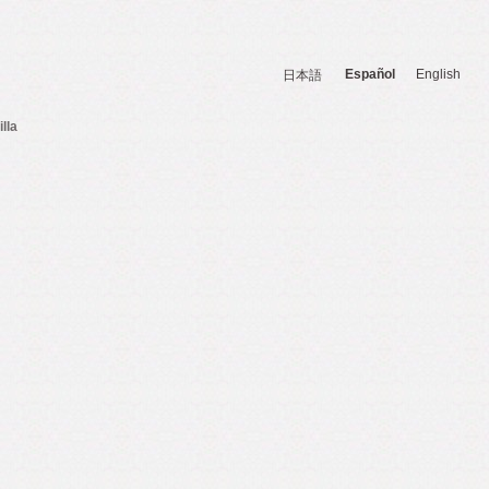
Español
English
日本語
illa